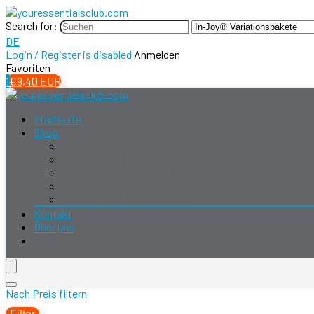
Search for:
DE
Login / Register is disabled
Anmelden
Favoriten
1
€
9,40
EUR
Startseite
Shop
In-Joy® Variationspakete
In-Joy® Jelly & Lollipop Packs
In-Joy® Gummibärchen & Kaugummi Packs
Individuelle In-Joy® Süßigkeitenboxen
In-Joy® Abos & Belohnungen
Kontakt
Über uns
Nach Preis filtern