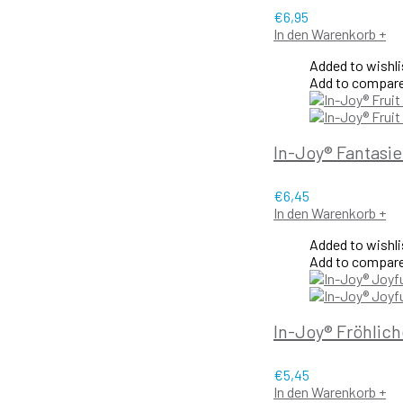
€
6,95
In den Warenkorb
+
Added to wishli
Add to compar
In-Joy® Fantasi
€
6,45
In den Warenkorb
+
Added to wishli
Add to compar
In-Joy® Fröhlich
€
5,45
In den Warenkorb
+