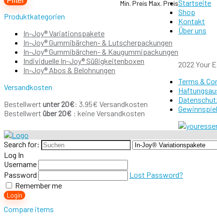
Filter
Startseite
Min. Preis
Max. Preis
Shop
Produktkategorien
Kontakt
Über uns
In-Joy® Variationspakete
In-Joy® Gummibärchen- & Lutscherpackungen
In-Joy® Gummibärchen- & Kaugummipackungen
Individuelle In-Joy® Süßigkeitenboxen
2022 Your Es
In-Joy® Abos & Belohnungen
Terms & Co
Versandkosten
Haftungsau
Datenschut
Bestellwert
unter 20€
: 3.95€ Versandkosten
Gewinnspiel
Bestellwert
über 20€
: keine Versandkosten
Search for:
Log In
Username
Password
Lost Password?
Remember me
Login
Compare items