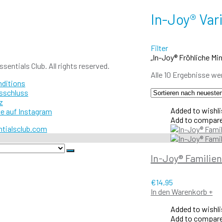
In-Joy® Var
Filter
„In-Joy® Fröhliche M
sentials Club. All rights reserved.
Alle 10 Ergebnisse we
nditions
sschluss
z
Added to wishli
e auf Instagram
Add to compar
In-Joy® Familie
€
14,95
In den Warenkorb
+
Added to wishli
Add to compar