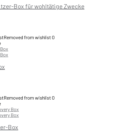
ützer-Box für wohltätige Zwecke
st
Removed from wishlist
0
e
ox
st
Removed from wishlist
0
e
ker-Box