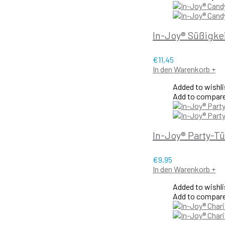
In-Joy® Süßigke
€
11,45
In den Warenkorb
+
Added to wishli
Add to compar
In-Joy® Party-Tü
€
9,95
In den Warenkorb
+
Added to wishli
Add to compar