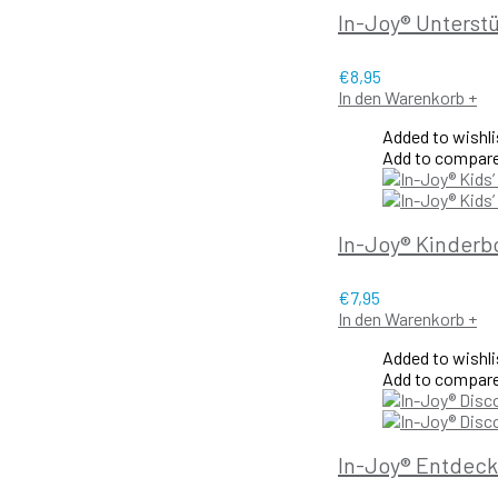
In-Joy® Unterst
€
8,95
In den Warenkorb
+
Added to wishli
Add to compar
In-Joy® Kinderb
€
7,95
In den Warenkorb
+
Added to wishli
Add to compar
In-Joy® Entdec