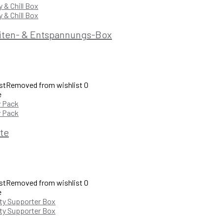
iten- & Entspannungs-Box
st
Removed from wishlist
0
e
te
st
Removed from wishlist
0
e