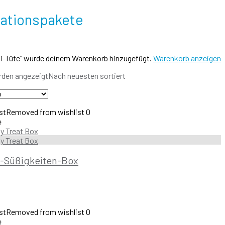
iationspakete
ini-Tüte“ wurde deinem Warenkorb hinzugefügt.
Warenkorb anzeigen
rden angezeigt
Nach neuesten sortiert
st
Removed from wishlist
0
e
n-Süßigkeiten-Box
st
Removed from wishlist
0
e