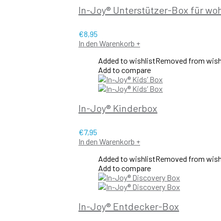
In-Joy® Unterstützer-Box für wo
€
8,95
In den Warenkorb
+
Added to wishlist
Removed from wish
Add to compare
In-Joy® Kinderbox
€
7,95
In den Warenkorb
+
Added to wishlist
Removed from wish
Add to compare
In-Joy® Entdecker-Box