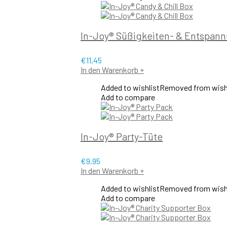
In-Joy® Süßigkeiten- & Entspan
€
11,45
In den Warenkorb
+
Added to wishlist
Removed from wish
Add to compare
In-Joy® Party-Tüte
€
9,95
In den Warenkorb
+
Added to wishlist
Removed from wish
Add to compare