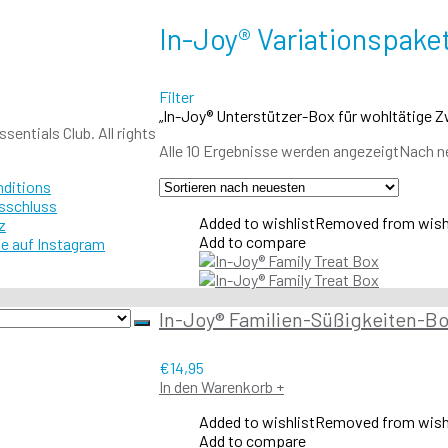
In-Joy® Variationspake
Filter
„In-Joy® Unterstützer-Box für wohltätige
sentials Club. All rights
Alle 10 Ergebnisse werden angezeigt
Nach ne
nditions
sschluss
Added to wishlist
Removed from wish
z
Add to compare
e auf Instagram
In-Joy® Familien-Süßigkeiten-B
€
14,95
In den Warenkorb
+
Added to wishlist
Removed from wish
Add to compare