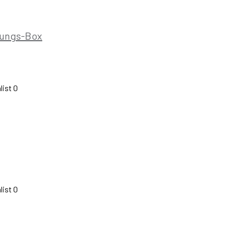
nungs-Box
list
0
list
0