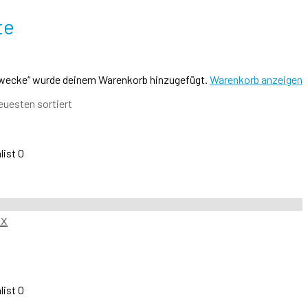
te
 Zwecke“ wurde deinem Warenkorb hinzugefügt.
Warenkorb anzeigen
uesten sortiert
list
0
ox
list
0