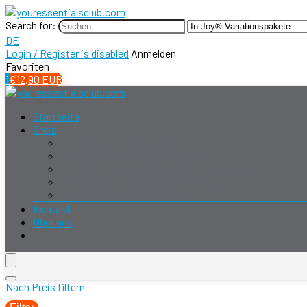
Search for:
DE
Login / Register is disabled
Anmelden
Favoriten
1
€
12,90
EUR
Startseite
Shop
In-Joy® Variationspakete
In-Joy® Jelly & Lollipop Packs
In-Joy® Gummibärchen & Kaugummi Packs
Individuelle In-Joy® Süßigkeitenboxen
In-Joy® Abos & Belohnungen
Kontakt
Über uns
Nach Preis filtern