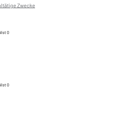
hltätige Zwecke
list
0
list
0