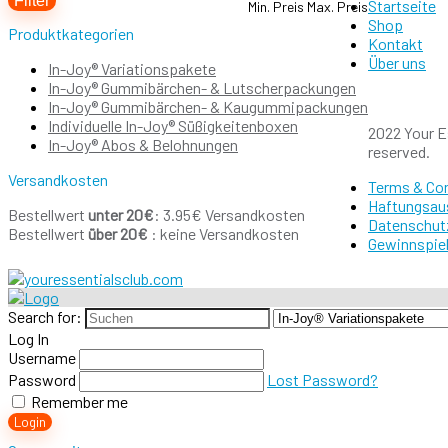
Filter
Startseite
Min. Preis
Max. Preis
Shop
Produktkategorien
Kontakt
Über uns
In-Joy® Variationspakete
In-Joy® Gummibärchen- & Lutscherpackungen
In-Joy® Gummibärchen- & Kaugummipackungen
Individuelle In-Joy® Süßigkeitenboxen
2022 Your Es
In-Joy® Abos & Belohnungen
reserved.
Versandkosten
Terms & Co
Haftungsau
Bestellwert
unter 20€
: 3.95€ Versandkosten
Datenschut
Bestellwert
über 20€
: keine Versandkosten
Gewinnspiel
Search for:
Log In
Username
Password
Lost Password?
Remember me
Login