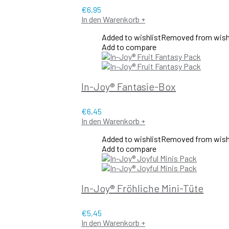
€
6,95
In den Warenkorb
+
Added to wishlist
Removed from wish
Add to compare
In-Joy® Fantasie-Box
€
6,45
In den Warenkorb
+
Added to wishlist
Removed from wish
Add to compare
In-Joy® Fröhliche Mini-Tüte
€
5,45
In den Warenkorb
+