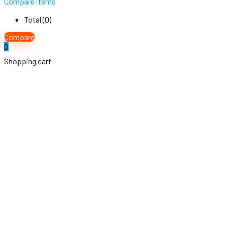
Compare items
Total (
0
)
Compare
0
Shopping cart