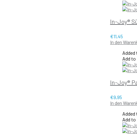
In-Joy® S
€
11,45
In den Waren
Added t
Add to
In-Joy® P
€
9,95
In den Waren
Added t
Add to