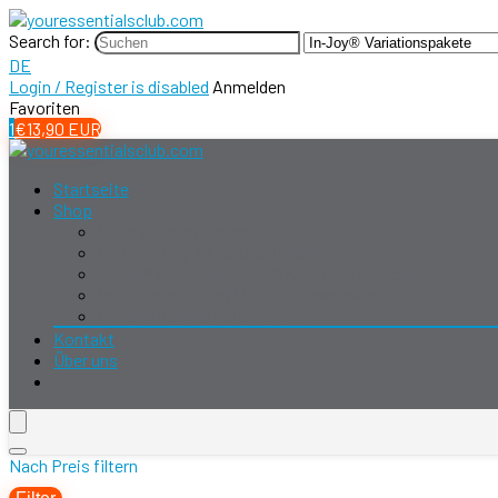
Search for:
DE
Login / Register is disabled
Anmelden
Favoriten
1
€
13,90
EUR
Startseite
Shop
In-Joy® Variationspakete
In-Joy® Jelly & Lollipop Packs
In-Joy® Gummibärchen & Kaugummi Packs
Individuelle In-Joy® Süßigkeitenboxen
In-Joy® Abos & Belohnungen
Kontakt
Über uns
Nach Preis filtern