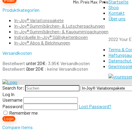
Filter
Startseite
Min. Preis
Max. Preis
Shop
Produktkategorien
Kontakt
Über uns
In-Joy® Variationspakete
In-Joy® Gummibärchen- & Lutscherpackungen
In-Joy® Gummibärchen- & Kaugummipackungen
Individuelle In-Joy® Süßigkeitenboxen
2022 Your Es
In-Joy® Abos & Belohnungen
Terms & Co
Versandkosten
Haftungsau
Datenschut
Bestellwert
unter 20€
: 3.95€ Versandkosten
Gewinnspiel
Bestellwert
über 20€
: keine Versandkosten
Search for:
Log In
Username
Password
Lost Password?
Remember me
Login
Compare items