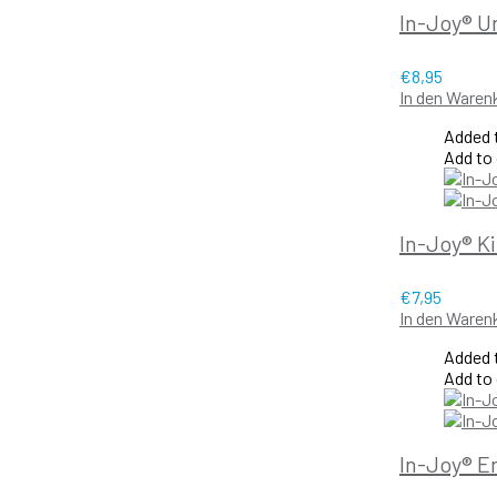
In-Joy® U
€
8,95
In den Waren
Added t
Add to
In-Joy® K
€
7,95
In den Waren
Added t
Add to
In-Joy® E