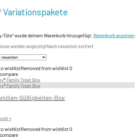
® Variationspakete
ty-Tüte“ wurde deinem Warenkorb hinzugefügt.
Warenkorb anzeigen
bnisse werden angezeigt
Nach neuesten sortiert
o wishlist
Removed from wishlist
0
 compare
amilien-Süßigkeiten-Box
korb
+
o wishlist
Removed from wishlist
0
 compare