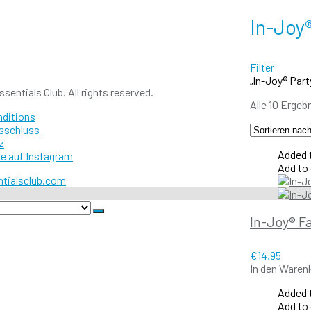
In-Joy
Filter
„In-Joy® Par
sentials Club. All rights reserved.
Alle 10 Erge
nditions
sschluss
z
Added t
e auf Instagram
Add to
In-Joy® F
€
14,95
In den Waren
Added t
Add to