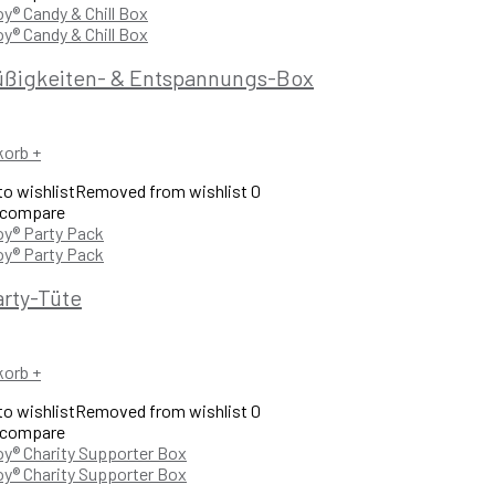
üßigkeiten- & Entspannungs-Box
korb
+
o wishlist
Removed from wishlist
0
 compare
arty-Tüte
korb
+
o wishlist
Removed from wishlist
0
 compare