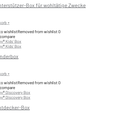
nterstützer-Box für wohltätige Zwecke
korb
+
o wishlist
Removed from wishlist
0
 compare
inderbox
korb
+
o wishlist
Removed from wishlist
0
 compare
ntdecker-Box