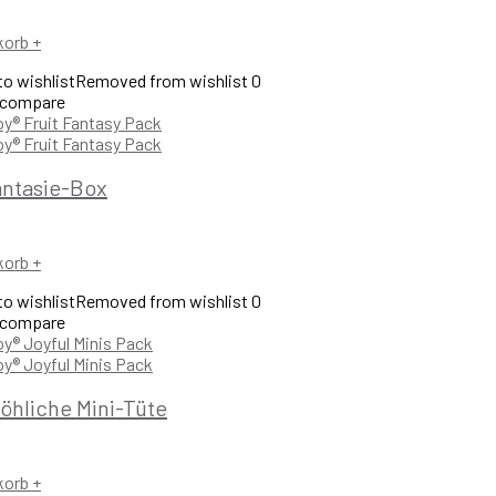
korb
+
o wishlist
Removed from wishlist
0
 compare
antasie-Box
korb
+
o wishlist
Removed from wishlist
0
 compare
röhliche Mini-Tüte
korb
+