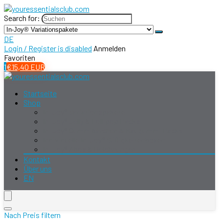
Search for:
DE
Login / Register is disabled
Anmelden
Favoriten
1
€
15,40
EUR
Startseite
Shop
In-Joy® Variationspakete
In-Joy® Jelly & Lollipop Packs
In-Joy® Gummibärchen & Kaugummi Packs
Individuelle In-Joy® Süßigkeitenboxen
In-Joy® Abos & Belohnungen
Kontakt
Über uns
EN
Nach Preis filtern