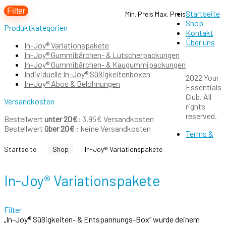
Filter
Startseite
Min. Preis
Max. Preis
Shop
Produktkategorien
Kontakt
Über uns
In-Joy® Variationspakete
In-Joy® Gummibärchen- & Lutscherpackungen
In-Joy® Gummibärchen- & Kaugummipackungen
Individuelle In-Joy® Süßigkeitenboxen
2022 Your
In-Joy® Abos & Belohnungen
Essentials
Club. All
Versandkosten
rights
reserved.
Bestellwert
unter 20€
: 3.95€ Versandkosten
Bestellwert
über 20€
: keine Versandkosten
Terms &
Startseite
Shop
In-Joy® Variationspakete
In-Joy® Variationspakete
Filter
„In-Joy® Süßigkeiten- & Entspannungs-Box“ wurde deinem