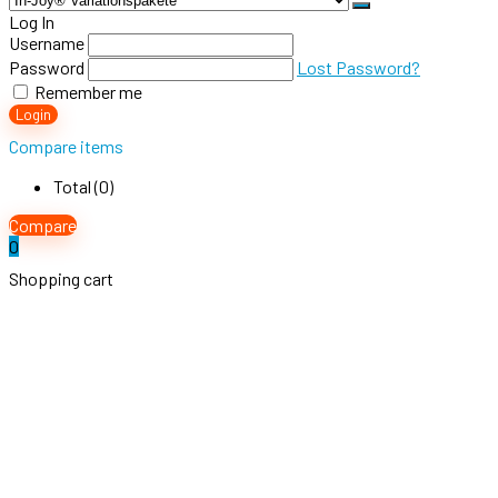
Log In
Username
Password
Lost Password?
Remember me
Login
Compare items
Total (
0
)
Compare
0
Shopping cart