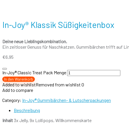
In-Joy® Klassik Süßigkeitenbox
Deine neue Lieblingskombination.
Ein zeitloser Genuss für Naschkatzen. Gummibärchen trifft auf Li
€
6,95
In-Joy® Classic Treat Pack Menge
In den Warenkorb
Added to wishlist
Removed from wishlist
0
Add to compare
Category:
In-Joy® Gummibärchen- & Lutscherpackungen
Beschreibung
Inhalt
3x Jelly, 9x Lollipops, Willkommenskarte