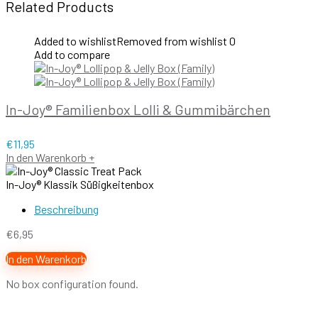
Related Products
Added to wishlist
Removed from wishlist
0
Add to compare
In-Joy® Familienbox Lolli & Gummibärchen
€
11,95
In den Warenkorb
+
In-Joy® Klassik Süßigkeitenbox
Beschreibung
€
6,95
In den Warenkorb
No box configuration found.