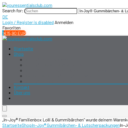
Search for:
DE
Login / Register is disabled
Anmelden
Favoriten
1
€
15,90
EUR
Startseite
Shop
In-Joy® Variationspakete
In-Joy® Jelly & Lollipop Packs
In-Joy® Gummibärchen & Kaugummi Packs
Individuelle In-Joy® Süßigkeitenboxen
In-Joy® Abos & Belohnungen
Kontakt
Über uns
„In-Joy® Familienbox Lolli & Gummibärchen“ wurde deinem Warenk
Startseite
Shop
In-Joy® Gummibärchen- & Lutscherpackungen
In-J