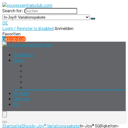
Search for:
DE
Login / Register is disabled
Anmelden
Favoriten
0
€
0,00
EUR
Startseite
Shop
In-Joy® Variationspakete
In-Joy® Jelly & Lollipop Packs
In-Joy® Gummibärchen & Kaugummi Packs
Individuelle In-Joy® Süßigkeitenboxen
In-Joy® Abos & Belohnungen
Kontakt
Über uns
EN
Startseite
Shop
In-Joy® Variationspakete
In-Joy® Süßigkeiten-