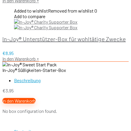
In den Warenkorb
+
Added to wishlist
Removed from wishlist
0
Add to compare
In-Joy® Unterstützer-Box für wohltätige Zwecke
€
8,95
In den Warenkorb
+
In-Joy® Süßigkeiten-Starter-Box
Beschreibung
€
3,95
In den Warenkorb
No box configuration found.