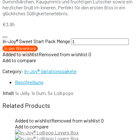
Gummibärchen, Kaugummis und fruchtigen Lutscher sowie ein
herzlicher Gruß im Inneren. Perfekt für den ersten Biss in ein
glückliches Süßigkeitenerlebnis.
€
3,95
In-Joy® Sweet Start Pack Menge
In den Warenkorb
Added to wishlist
Removed from wishlist
0
Add to compare
Category:
In-Joy® Variationspakete
Beschreibung
Inhalt
1x Jelly, 1x Gum, 5x Lollipops
Related Products
Added to wishlist
Removed from wishlist
0
Add to compare