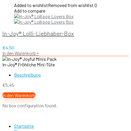
Added to wishlist
Removed from wishlist
0
Add to compare
In-Joy® Lolli-Liebhaber-Box
€
4,50
In den Warenkorb
+
In-Joy® Fröhliche Mini-Tüte
Beschreibung
€
5,45
In den Warenkorb
No box configuration found.
Startseite