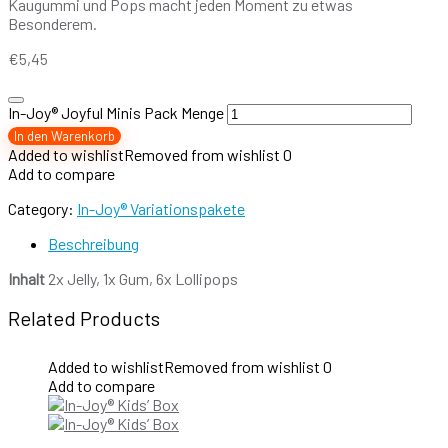
Kaugummi und Pops macht jeden Moment zu etwas
Besonderem.
€
5,45
In-Joy® Joyful Minis Pack Menge
In den Warenkorb
Added to wishlist
Removed from wishlist
0
Add to compare
Category:
In-Joy® Variationspakete
Beschreibung
Inhalt
2x Jelly, 1x Gum, 6x Lollipops
Related Products
Added to wishlist
Removed from wishlist
0
Add to compare