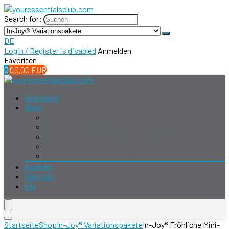
Search for:
DE
Login / Register is disabled
Anmelden
Favoriten
0
€
0,00
EUR
Startseite
Shop
In-Joy® Variationspakete
In-Joy® Jelly & Lollipop Packs
In-Joy® Gummibärchen & Kaugummi Packs
Individuelle In-Joy® Süßigkeitenboxen
In-Joy® Abos & Belohnungen
Kontakt
Über uns
EN
Startseite
Shop
In-Joy® Variationspakete
In-Joy® Fröhliche Mini-