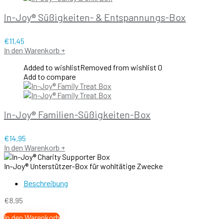
In-Joy® Süßigkeiten- & Entspannungs-Box
€
11,45
In den Warenkorb
+
Added to wishlist
Removed from wishlist
0
Add to compare
In-Joy® Familien-Süßigkeiten-Box
€
14,95
In den Warenkorb
+
In-Joy® Unterstützer-Box für wohltätige Zwecke
Beschreibung
€
8,95
In den Warenkorb