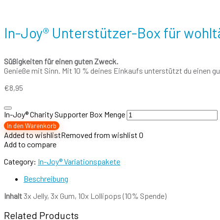
In-Joy® Unterstützer-Box für wohl
Süßigkeiten für einen guten Zweck.
Genieße mit Sinn. Mit 10 % deines Einkaufs unterstützt du einen g
€
8,95
In-Joy® Charity Supporter Box Menge
In den Warenkorb
Added to wishlist
Removed from wishlist
0
Add to compare
Category:
In-Joy® Variationspakete
Beschreibung
Inhalt
3x Jelly, 3x Gum, 10x Lollipops (10% Spende)
Related Products