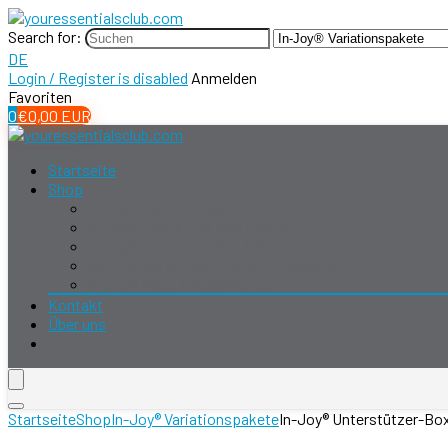
Search for:
DE
Login / Register is disabled
Anmelden
Favoriten
0
€
0,00
EUR
Startseite
Shop
In-Joy® Variationspakete
In-Joy® Jelly & Lollipop Packs
In-Joy® Gummibärchen & Kaugummi Packs
Individuelle In-Joy® Süßigkeitenboxen
In-Joy® Abos & Belohnungen
Kontakt
Über uns
Startseite
Shop
In-Joy® Variationspakete
In-Joy® Unterstützer-Bo