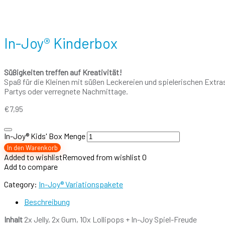
In-Joy® Kinderbox
Süßigkeiten treffen auf Kreativität!
Spaß für die Kleinen mit süßen Leckereien und spielerischen Extras
Partys oder verregnete Nachmittage.
€
7,95
In-Joy® Kids' Box Menge
In den Warenkorb
Added to wishlist
Removed from wishlist
0
Add to compare
Category:
In-Joy® Variationspakete
Beschreibung
Inhalt
2x Jelly, 2x Gum, 10x Lollipops + In-Joy Spiel-Freude