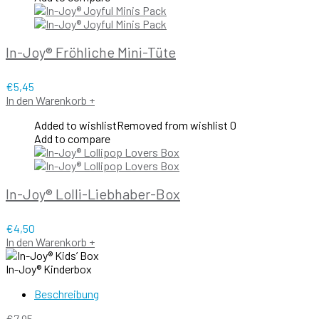
In-Joy® Fröhliche Mini-Tüte
€
5,45
In den Warenkorb
+
Added to wishlist
Removed from wishlist
0
Add to compare
In-Joy® Lolli-Liebhaber-Box
€
4,50
In den Warenkorb
+
In-Joy® Kinderbox
Beschreibung
€
7,95