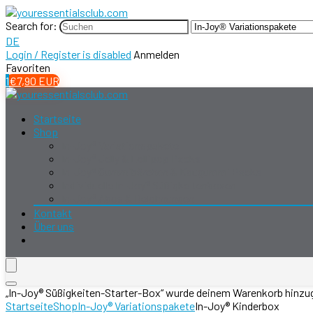
Search for:
DE
Login / Register is disabled
Anmelden
Favoriten
1
€
7,90
EUR
Startseite
Shop
In-Joy® Variationspakete
In-Joy® Jelly & Lollipop Packs
In-Joy® Gummibärchen & Kaugummi Packs
Individuelle In-Joy® Süßigkeitenboxen
In-Joy® Abos & Belohnungen
Kontakt
Über uns
„In-Joy® Süßigkeiten-Starter-Box“ wurde deinem Warenkorb hinzu
Startseite
Shop
In-Joy® Variationspakete
In-Joy® Kinderbox