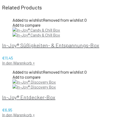
Related Products
Added to wishlist
Removed from wishlist
0
Add to compare
In-Joy® Süßigkeiten- & Entspannungs-Box
€
11,45
In den Warenkorb
+
Added to wishlist
Removed from wishlist
0
Add to compare
In-Joy® Entdecker-Box
€
6,95
In den Warenkorb
+