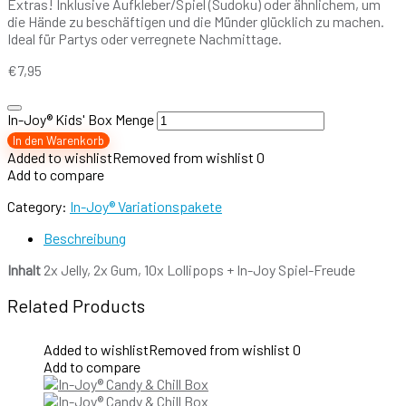
Extras! Inklusive Aufkleber/Spiel (Sudoku) oder ähnlichem, um
die Hände zu beschäftigen und die Münder glücklich zu machen.
Ideal für Partys oder verregnete Nachmittage.
€
7,95
In-Joy® Kids' Box Menge
In den Warenkorb
Added to wishlist
Removed from wishlist
0
Add to compare
Category:
In-Joy® Variationspakete
Beschreibung
Inhalt
2x Jelly, 2x Gum, 10x Lollipops + In-Joy Spiel-Freude
Related Products
Added to wishlist
Removed from wishlist
0
Add to compare