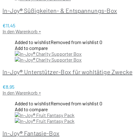
In-Joy® Süßigkeiten- & Entspannungs-Box
€
11,45
In den Warenkorb
+
Added to wishlist
Removed from wishlist
0
Add to compare
In-Joy® Unterstützer-Box für wohltätige Zwecke
€
8,95
In den Warenkorb
+
Added to wishlist
Removed from wishlist
0
Add to compare
In-Joy® Fantasie-Box