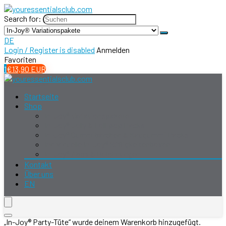
Search for:
DE
Login / Register is disabled
Anmelden
Favoriten
1
€
13,90
EUR
Startseite
Shop
In-Joy® Variationspakete
In-Joy® Jelly & Lollipop Packs
In-Joy® Gummibärchen & Kaugummi Packs
Individuelle In-Joy® Süßigkeitenboxen
In-Joy® Abos & Belohnungen
Kontakt
Über uns
EN
„In-Joy® Party-Tüte“ wurde deinem Warenkorb hinzugefügt.